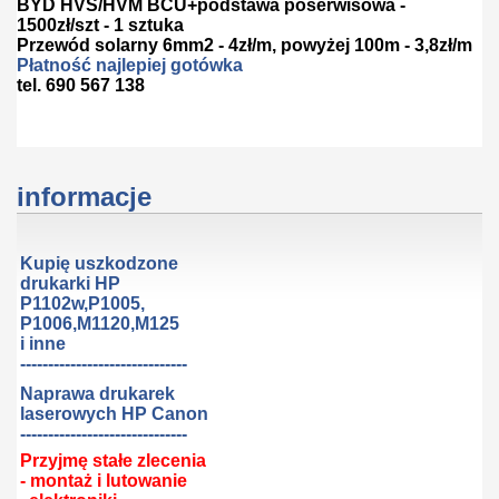
BYD HVS/HVM BCU+podstawa poserwisowa -
1500zł/szt - 1 sztuka
Przewód solarny 6mm2 - 4zł/m, powyżej 100m - 3,8zł/m
Płatność najlepiej gotówka
tel. 690 567 138
informacje
Kupię uszkodzone
drukarki HP
P1102w,P1005,
P1006,M1120,M125
i inne
------------------------------
Naprawa drukarek
laserowych HP Canon
------------------------------
Przyjmę stałe zlecenia
- montaż i lutowanie