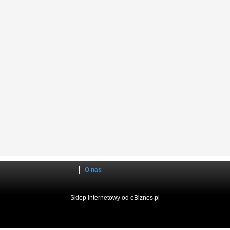
O nas
Sklep internetowy od eBiznes.pl