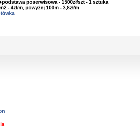
dstawa poserwisowa - 1500zł/szt - 1 sztuka
2 - 4zł/m, powyżej 100m - 3,8zł/m
gotówka
on
ia