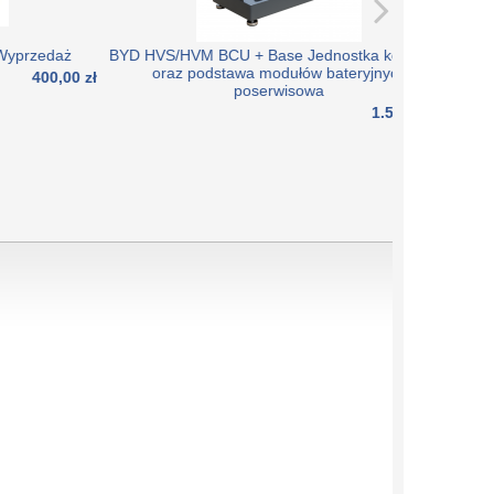
aż
BYD HVS/HVM BCU + Base Jednostka kontrolna
oraz podstawa modułów bateryjnych
00 zł
poserwisowa
1.500,00 zł