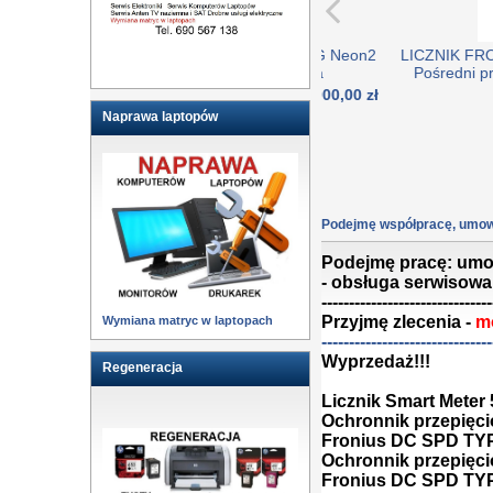
nel moduł fotowoltaiczny LG 385W LG Neon2
LICZNIK FRONIUS S
H LG385N1C-E6 Ostatnia sztuka
Pośredni przekładn
dostępn
1.000,00 zł
Naprawa laptopów
Podejmę współpracę, umowa
Podejmę pracę: umo
- obsługa serwisowa 
-------------------------------
Przyjmę zlecenia -
mo
Wymiana matryc w laptopach
-------------------------------
Wyprzedaż!!!
Regeneracja
Licznik Smart Meter 5
Ochronnik przepięc
Fronius DC SPD TYPE
Ochronnik przepięc
Fronius DC SPD TYPE