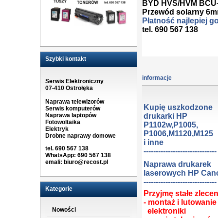
BYD HVS/HVM BCU+po
Przewód solarny 6mm
Płatność najlepiej 
tel. 690 567 138
Szybki kontakt
informacje
Serwis Elektroniczny
07-410 Ostrołęka
Naprawa telewizorów
Kupię uszkodzone
Serwis komputerów
Naprawa laptopów
drukarki HP
Fotowoltaika
P1102w,P1005,
Elektryk
P1006,M1120,M125
Drobne naprawy domowe
i inne
tel. 690 567 138
------------------------------
WhatsApp: 690 567 138
emali:
biuro@recost.pl
Naprawa drukarek
laserowych HP Can
------------------------------
Kategorie
Przyjmę stałe zlecen
- montaż i lutowanie
Nowości
elektroniki