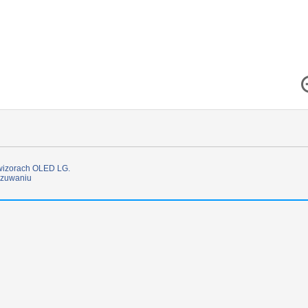
wizorach OLED LG.
czuwaniu