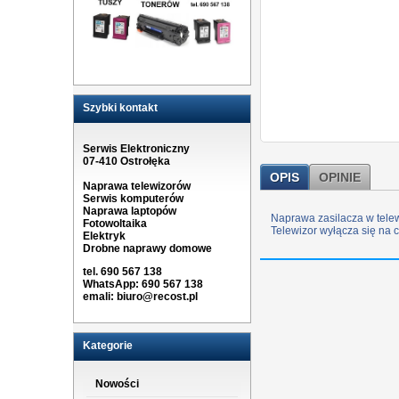
Szybki kontakt
Serwis Elektroniczny
07-410 Ostrołęka
OPIS
OPINIE
Naprawa telewizorów
Serwis komputerów
Naprawa laptopów
Naprawa zasilacza w tele
Fotowoltaika
Telewizor wyłącza się na 
Elektryk
Drobne naprawy domowe
tel. 690 567 138
WhatsApp: 690 567 138
emali:
biuro@recost.pl
Kategorie
Nowości