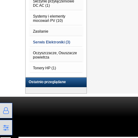
Skrzynki przyłączeniowe
DC AC (1)
Systemy i elementy
mocowań PV (10)
Zasilanie
Serwis Elektroniki (3)
Oczyszczacze, Osuszacze
powietrza
Tonery HP (1)
Ostatnio przeglądane