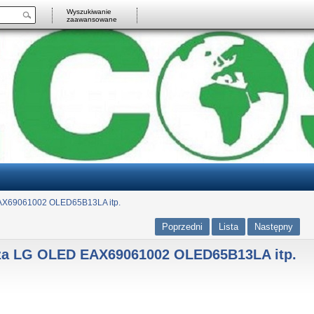
Wyszukiwanie
zaawansowane
EAX69061002 OLED65B13LA itp.
Poprzedni
Lista
Następny
cza LG OLED EAX69061002 OLED65B13LA itp.